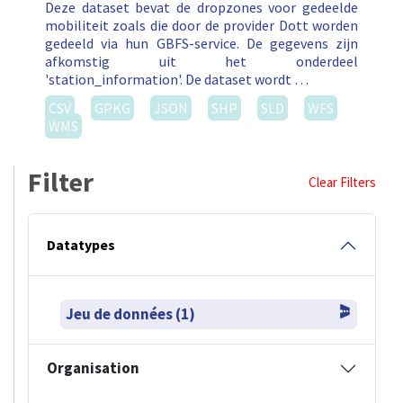
Deze dataset bevat de dropzones voor gedeelde
mobiliteit zoals die door de provider Dott worden
gedeeld via hun GBFS-service. De gegevens zijn
afkomstig uit het onderdeel
'station_information'. De dataset wordt …
CSV
GPKG
JSON
SHP
SLD
WFS
WMS
Filter
Clear Filters
Datatypes
Jeu de données (1)
Organisation