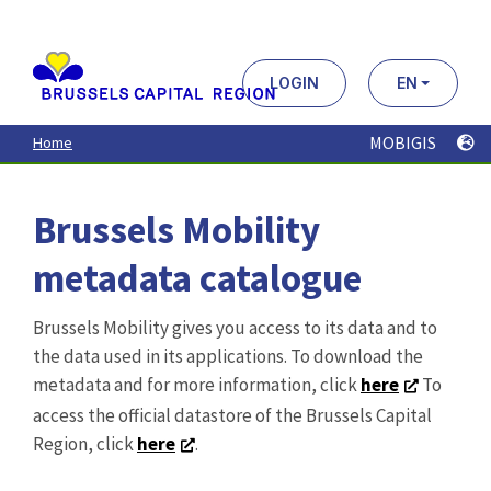
Aller
au
contenu
principal
LOGIN
EN
MOBIGIS
Home
Brussels Mobility
metadata catalogue
Brussels Mobility gives you access to its data and to
the data used in its applications. To download the
metadata and for more information, click
here
To
access the official datastore of the Brussels Capital
Region, click
here
.