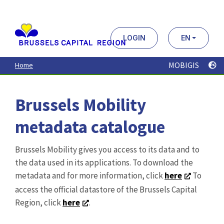
Aller
au
contenu
principal
LOGIN
EN
MOBIGIS
Home
Brussels Mobility
metadata catalogue
Brussels Mobility gives you access to its data and to
the data used in its applications. To download the
metadata and for more information, click
here
To
access the official datastore of the Brussels Capital
Region, click
here
.