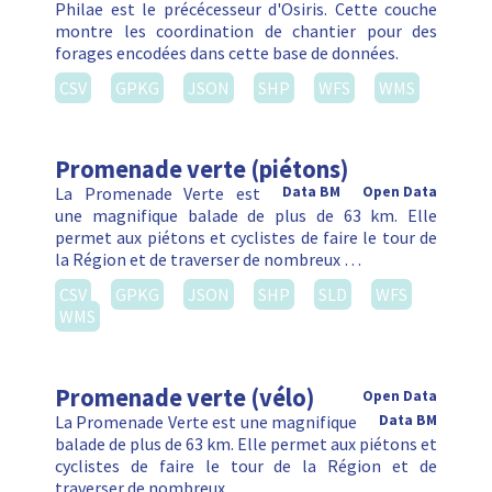
Philae est le précécesseur d'Osiris. Cette couche
montre les coordination de chantier pour des
forages encodées dans cette base de données.
CSV
GPKG
JSON
SHP
WFS
WMS
Promenade verte (piétons)
La Promenade Verte est
Data BM
Open Data
une magnifique balade de plus de 63 km. Elle
permet aux piétons et cyclistes de faire le tour de
la Région et de traverser de nombreux …
CSV
GPKG
JSON
SHP
SLD
WFS
WMS
Promenade verte (vélo)
Open Data
La Promenade Verte est une magnifique
Data BM
balade de plus de 63 km. Elle permet aux piétons et
cyclistes de faire le tour de la Région et de
traverser de nombreux …