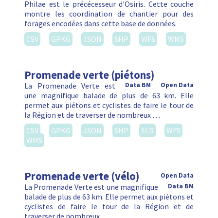
Philae est le précécesseur d'Osiris. Cette couche
montre les coordination de chantier pour des
forages encodées dans cette base de données.
CSV
GPKG
JSON
SHP
WFS
WMS
Promenade verte (piétons)
La Promenade Verte est
Data BM
Open Data
une magnifique balade de plus de 63 km. Elle
permet aux piétons et cyclistes de faire le tour de
la Région et de traverser de nombreux …
CSV
GPKG
JSON
SHP
SLD
WFS
WMS
Promenade verte (vélo)
Open Data
La Promenade Verte est une magnifique
Data BM
balade de plus de 63 km. Elle permet aux piétons et
cyclistes de faire le tour de la Région et de
traverser de nombreux …