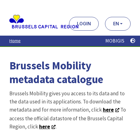
Aller
au
contenu
principal
LOGIN
EN
MOBIGIS
Home
Brussels Mobility
metadata catalogue
Brussels Mobility gives you access to its data and to
the data used in its applications. To download the
metadata and for more information, click
here
To
access the official datastore of the Brussels Capital
Region, click
here
.