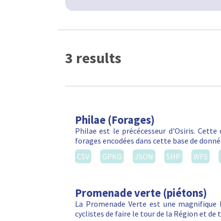
3 results
Philae (Forages)
Philae est le précécesseur d'Osiris. Cett
forages encodées dans cette base de donné
CSV
GPKG
JSON
SHP
WFS
Promenade verte (piétons)
La Promenade Verte est une magnifique b
cyclistes de faire le tour de la Région et d