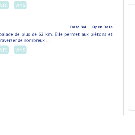
WFS
WMS
Data BM
Open Data
alade de plus de 63 km. Elle permet aux piétons et
e traverser de nombreux …
WFS
WMS