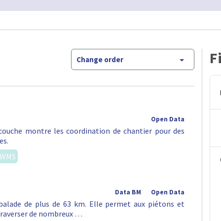
F
Change order
Open Data
e couche montre les coordination de chantier pour des
es.
WMS
Data BM
Open Data
alade de plus de 63 km. Elle permet aux piétons et
e traverser de nombreux …