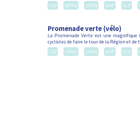
CSV
GPKG
JSON
SHP
SLD
Promenade verte (vélo)
La Promenade Verte est une magnifique b
cyclistes de faire le tour de la Région et d
CSV
GPKG
JSON
SHP
SLD