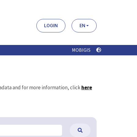
LOGIN
EN
MOBIGIS
tadata and for more information, click
here