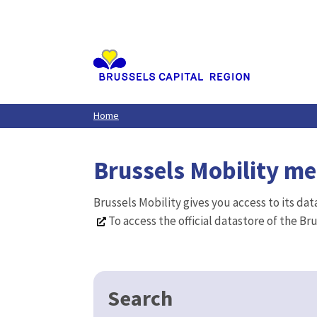
Aller
au
contenu
principal
Home
Brussels Mobility m
Brussels Mobility gives you access to its da
To access the official datastore of the Br
Search