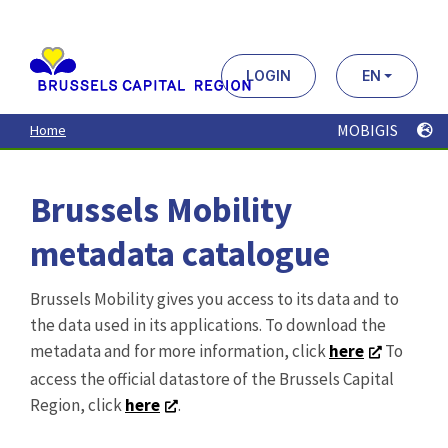
Aller
au
contenu
principal
LOGIN
EN
MOBIGIS
Home
Brussels Mobility
metadata catalogue
Brussels Mobility gives you access to its data and to
the data used in its applications. To download the
metadata and for more information, click
here
To
access the official datastore of the Brussels Capital
Region, click
here
.