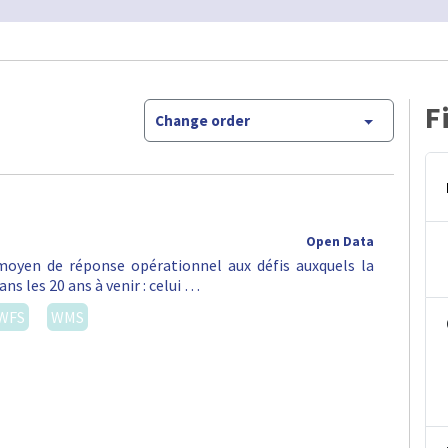
F
Change order
Open Data
oyen de réponse opérationnel aux défis auxquels la
ns les 20 ans à venir : celui …
WFS
WMS