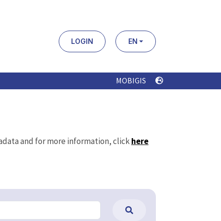
LOGIN
EN
MOBIGIS
tadata and for more information, click
here