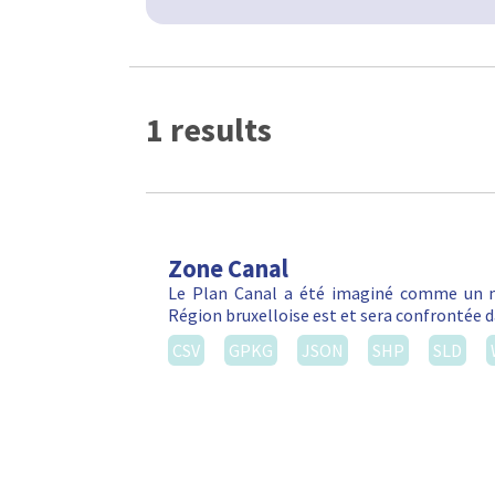
1 results
Zone Canal
Le Plan Canal a été imaginé comme un m
Région bruxelloise est et sera confrontée da
CSV
GPKG
JSON
SHP
SLD