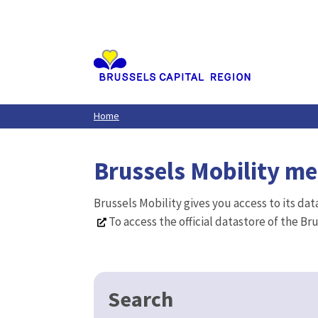
Aller
au
contenu
principal
Home
Brussels Mobility m
Brussels Mobility gives you access to its da
To access the official datastore of the Br
Search