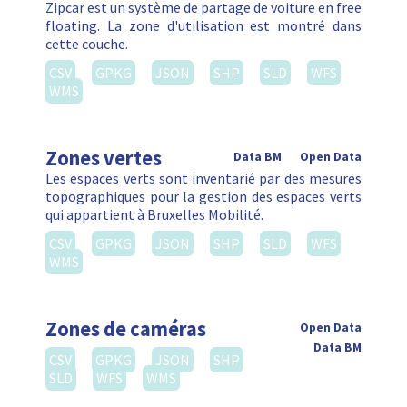
Zipcar est un système de partage de voiture en free
floating. La zone d'utilisation est montré dans
cette couche.
CSV
GPKG
JSON
SHP
SLD
WFS
WMS
Zones vertes
Data BM
Open Data
Les espaces verts sont inventarié par des mesures
topographiques pour la gestion des espaces verts
qui appartient à Bruxelles Mobilité.
CSV
GPKG
JSON
SHP
SLD
WFS
WMS
Zones de caméras
Open Data
Data BM
CSV
GPKG
JSON
SHP
SLD
WFS
WMS