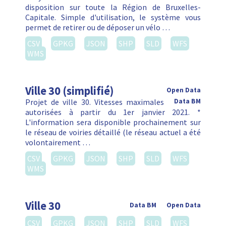
disposition sur toute la Région de Bruxelles-
Capitale. Simple d'utilisation, le système vous
permet de retirer ou de déposer un vélo …
CSV
GPKG
JSON
SHP
SLD
WFS
WMS
Ville 30 (simplifié)
Open Data
Projet de ville 30. Vitesses maximales
Data BM
autorisées à partir du 1er janvier 2021. *
L'information sera disponible prochainement sur
le réseau de voiries détaillé (le réseau actuel a été
volontairement …
CSV
GPKG
JSON
SHP
SLD
WFS
WMS
Ville 30
Data BM
Open Data
CSV
GPKG
JSON
SHP
SLD
WFS