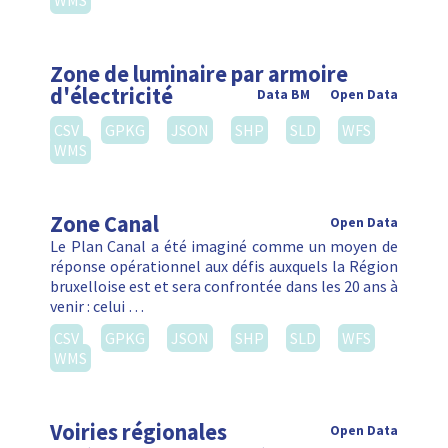
WMS
Zone de luminaire par armoire
d'électricité
Data BM
Open Data
CSV
GPKG
JSON
SHP
SLD
WFS
WMS
Zone Canal
Open Data
Le Plan Canal a été imaginé comme un moyen de
réponse opérationnel aux défis auxquels la Région
bruxelloise est et sera confrontée dans les 20 ans à
venir : celui …
CSV
GPKG
JSON
SHP
SLD
WFS
WMS
Voiries régionales
Open Data