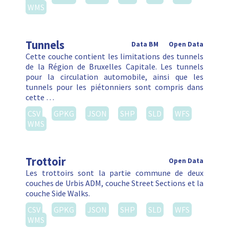
WMS
Tunnels
Data BM
Open Data
Cette couche contient les limitations des tunnels
de la Région de Bruxelles Capitale. Les tunnels
pour la circulation automobile, ainsi que les
tunnels pour les piétonniers sont compris dans
cette …
CSV
GPKG
JSON
SHP
SLD
WFS
WMS
Trottoir
Open Data
Les trottoirs sont la partie commune de deux
couches de Urbis ADM, couche Street Sections et la
couche Side Walks.
CSV
GPKG
JSON
SHP
SLD
WFS
WMS