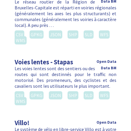
Le réseau routier de la Région de
Data BM
Bruxelles-Capitale est réparti en voiries régionales
(généralement les axes les plus structurants) et
communales (généralement les voiries à caractère
local). A peu près …
CSV
GPKG
JSON
SHP
SLD
WFS
WMS
Voies lentes - Stapas
Open Data
Les voies lentes sont des sentiers ou des
Data BM
routes qui sont destinnés pour le traffic non
motorisé. Des promeneurs, des cyclistes et des
cavaliers sont les utilisateurs le plus important.
CSV
GPKG
JSON
SHP
SLD
WFS
WMS
Villo!
Open Data
Le système de vélo en libre-service Villo est à votre