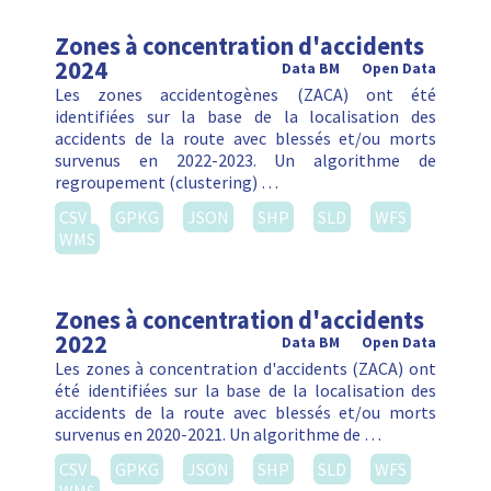
Zones à concentration d'accidents
2024
Data BM
Open Data
Les zones accidentogènes (ZACA) ont été
identifiées sur la base de la localisation des
accidents de la route avec blessés et/ou morts
survenus en 2022-2023. Un algorithme de
regroupement (clustering) …
CSV
GPKG
JSON
SHP
SLD
WFS
WMS
Zones à concentration d'accidents
2022
Data BM
Open Data
Les zones à concentration d'accidents (ZACA) ont
été identifiées sur la base de la localisation des
accidents de la route avec blessés et/ou morts
survenus en 2020-2021. Un algorithme de …
CSV
GPKG
JSON
SHP
SLD
WFS