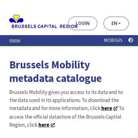
Aller
au
contenu
principal
LOGIN
EN
MOBIGIS
Home
Brussels Mobility
metadata catalogue
Brussels Mobility gives you access to its data and to
the data used in its applications. To download the
metadata and for more information, click
here
To
access the official datastore of the Brussels Capital
Region, click
here
.