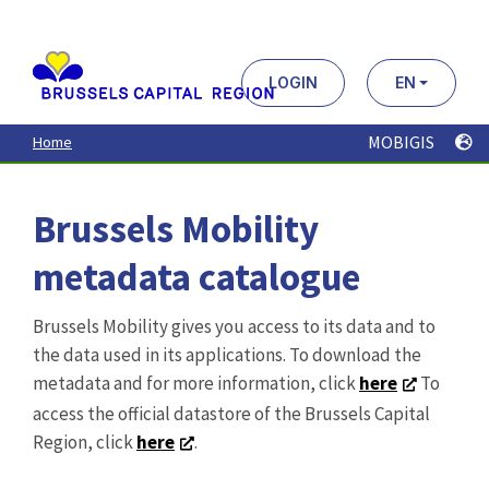
Aller
au
contenu
principal
LOGIN
EN
MOBIGIS
Home
Brussels Mobility
metadata catalogue
Brussels Mobility gives you access to its data and to
the data used in its applications. To download the
metadata and for more information, click
here
To
access the official datastore of the Brussels Capital
Region, click
here
.