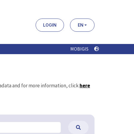
LOGIN
EN
MOBIGIS
tadata and for more information, click
here