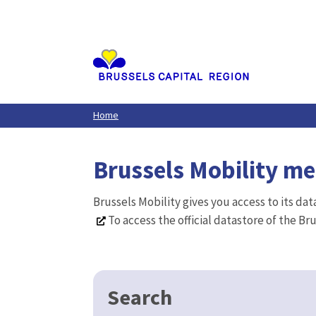
Aller
au
contenu
principal
Home
Brussels Mobility m
Brussels Mobility gives you access to its da
To access the official datastore of the Br
Search