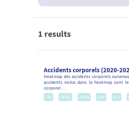
1 results
Accidents corporels (2020-20
Heatmap des accidents corporels survenus 
accidents inclus dans la heatmap sont les
corporel …
CSV
GPKG
JSON
SHP
SLD