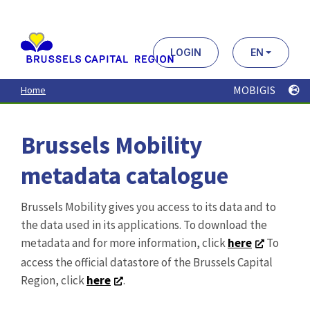
Aller
au
contenu
principal
LOGIN
EN
MOBIGIS
Home
Brussels Mobility
metadata catalogue
Brussels Mobility gives you access to its data and to
the data used in its applications. To download the
metadata and for more information, click
here
To
access the official datastore of the Brussels Capital
Region, click
here
.