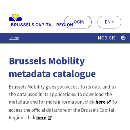
Aller
au
contenu
principal
LOGIN
EN
MOBIGIS
Home
Brussels Mobility
metadata catalogue
Brussels Mobility gives you access to its data and to
the data used in its applications. To download the
metadata and for more information, click
here
To
access the official datastore of the Brussels Capital
Region, click
here
.