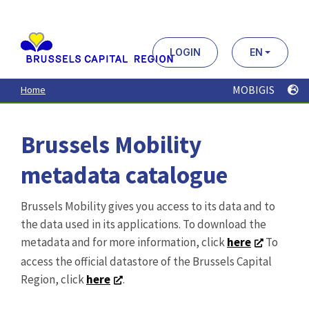
Aller
au
contenu
principal
LOGIN
EN
MOBIGIS
Home
Brussels Mobility
metadata catalogue
Brussels Mobility gives you access to its data and to
the data used in its applications. To download the
metadata and for more information, click
here
To
access the official datastore of the Brussels Capital
Region, click
here
.