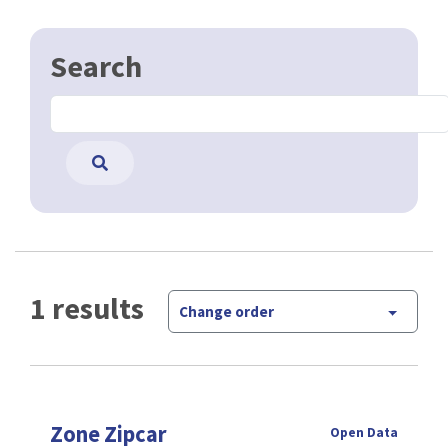
Search
1 results
Change order
Zone Zipcar
Open Data