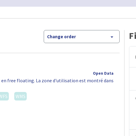
F
Change order
Open Data
 en free floating. La zone d'utilisation est montré dans
WFS
WMS