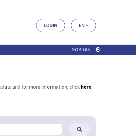
LOGIN
EN
MOBIGIS
tadata and for more information, click
here