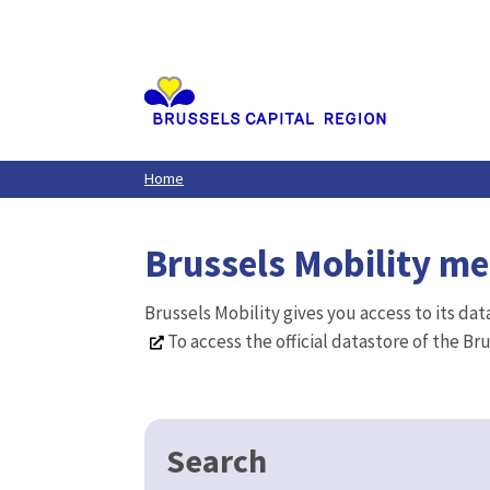
Aller
au
contenu
principal
Home
Brussels Mobility m
Brussels Mobility gives you access to its da
To access the official datastore of the Br
Search