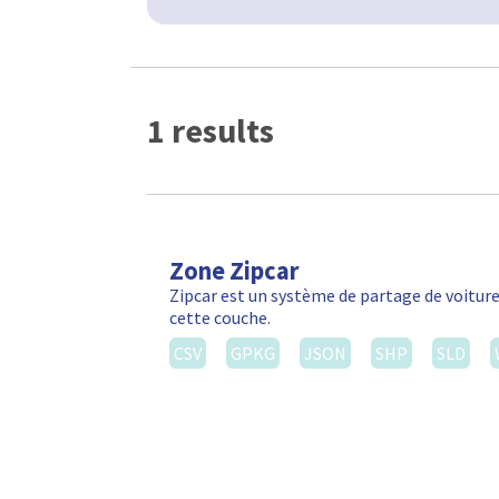
1 results
Zone Zipcar
Zipcar est un système de partage de voiture
cette couche.
CSV
GPKG
JSON
SHP
SLD