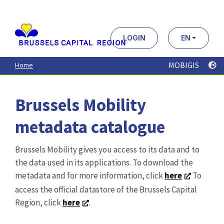
Aller
au
contenu
principal
LOGIN
EN
MOBIGIS
Home
Brussels Mobility
metadata catalogue
Brussels Mobility gives you access to its data and to
the data used in its applications. To download the
metadata and for more information, click
here
To
access the official datastore of the Brussels Capital
Region, click
here
.