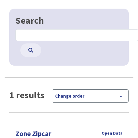
Search
1 results
Change order
Zone Zipcar
Open Data