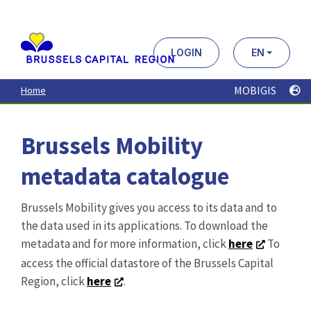
Aller
au
contenu
principal
LOGIN
EN
MOBIGIS
Home
Brussels Mobility
metadata catalogue
Brussels Mobility gives you access to its data and to
the data used in its applications. To download the
metadata and for more information, click
here
To
access the official datastore of the Brussels Capital
Region, click
here
.