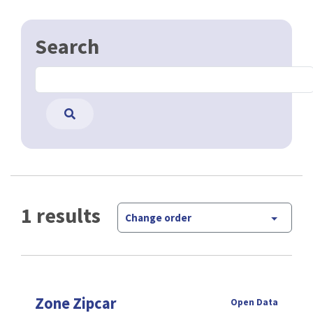
Search
1 results
Change order
Zone Zipcar
Open Data