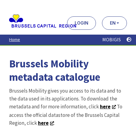
Aller
au
contenu
principal
LOGIN
EN
MOBIGIS
Home
Brussels Mobility
metadata catalogue
Brussels Mobility gives you access to its data and to
the data used in its applications. To download the
metadata and for more information, click
here
To
access the official datastore of the Brussels Capital
Region, click
here
.