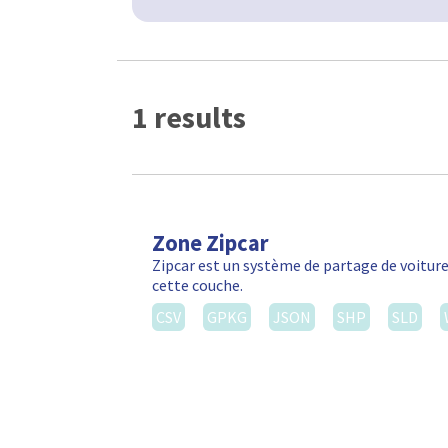
1 results
Zone Zipcar
Zipcar est un système de partage de voiture
cette couche.
CSV
GPKG
JSON
SHP
SLD