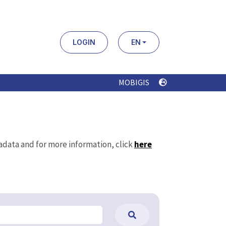
LOGIN
EN
MOBIGIS
tadata and for more information, click
here