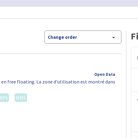
F
Change order
Open Data
 en free floating. La zone d'utilisation est montré dans
WFS
WMS