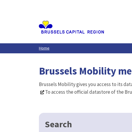
Aller
au
contenu
principal
Home
Brussels Mobility m
Brussels Mobility gives you access to its da
To access the official datastore of the Br
Search