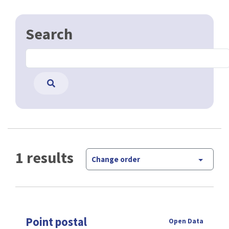
Search
1 results
Change order
Point postal
Open Data