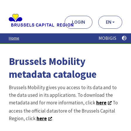
Aller
au
contenu
principal
LOGIN
EN
MOBIGIS
Home
Brussels Mobility
metadata catalogue
Brussels Mobility gives you access to its data and to
the data used in its applications. To download the
metadata and for more information, click
here
To
access the official datastore of the Brussels Capital
Region, click
here
.