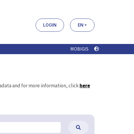
LOGIN
EN
MOBIGIS
tadata and for more information, click
here