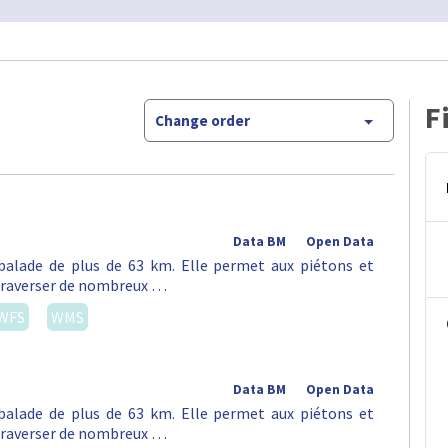
F
Change order
Data BM
Open Data
alade de plus de 63 km. Elle permet aux piétons et
e traverser de nombreux …
WFS
WMS
Data BM
Open Data
alade de plus de 63 km. Elle permet aux piétons et
e traverser de nombreux …