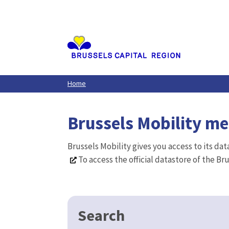
Aller
au
contenu
principal
Home
Brussels Mobility m
Brussels Mobility gives you access to its da
To access the official datastore of the Br
Search