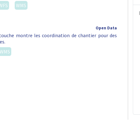
WFS
WMS
Open Data
e couche montre les coordination de chantier pour des
es.
WMS