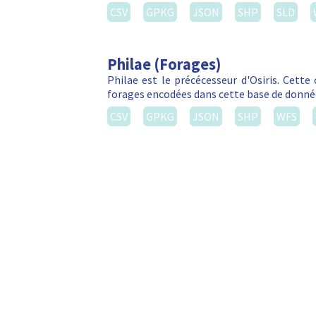
CSV
GPKG
JSON
SHP
SLD
Philae (Forages)
Philae est le précécesseur d'Osiris. Cett
forages encodées dans cette base de donné
CSV
GPKG
JSON
SHP
WFS