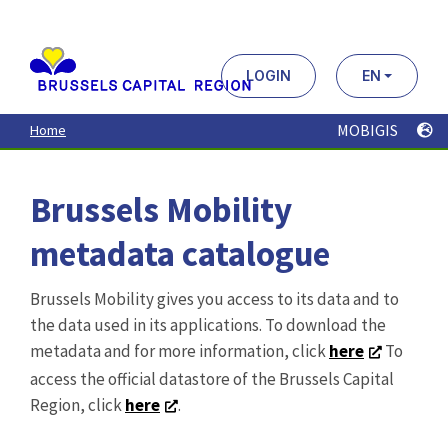
Aller
au
contenu
principal
LOGIN
EN
MOBIGIS
Home
Brussels Mobility
metadata catalogue
Brussels Mobility gives you access to its data and to
the data used in its applications. To download the
metadata and for more information, click
here
To
access the official datastore of the Brussels Capital
Region, click
here
.