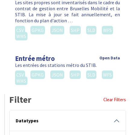
Les sites propres sont inventarisés dans le cadre du
contrat de gestion entre Bruxelles Mobilité et la
STIB. La mise à jour se fait annuellement, en
fonction du plan d'action …
CSV
GPKG
JSON
SHP
SLD
WFS
WMS
Entrée métro
Open Data
Les entrées des stations métro du STIB.
CSV
GPKG
JSON
SHP
SLD
WFS
WMS
Filter
Clear Filters
Datatypes