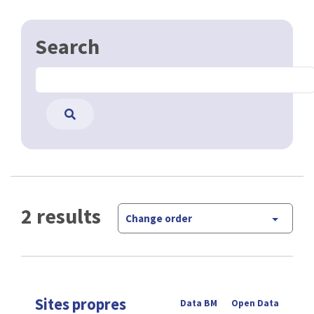
Search
2 results
Change order
Sites propres
Data BM
Open Data