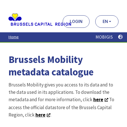
Aller
au
contenu
principal
LOGIN
EN
MOBIGIS
Home
Brussels Mobility
metadata catalogue
Brussels Mobility gives you access to its data and to
the data used in its applications. To download the
metadata and for more information, click
here
To
access the official datastore of the Brussels Capital
Region, click
here
.