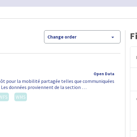
F
Change order
Open Data
épôt pour la mobilité partagée telles que communiquées
S. Les données proviennent de la section …
WFS
WMS