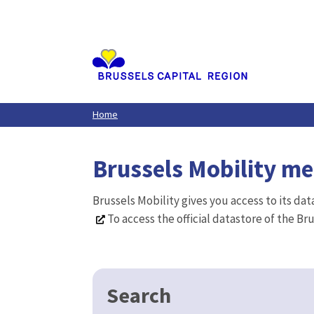
Aller
au
contenu
principal
Home
Brussels Mobility m
Brussels Mobility gives you access to its da
To access the official datastore of the Br
Search