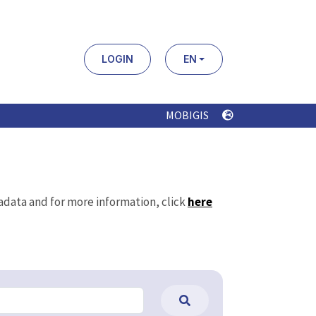
LOGIN
EN
MOBIGIS
tadata and for more information, click
here