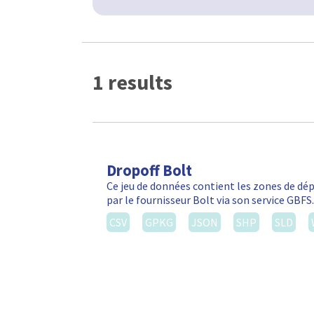
1 results
Dropoff Bolt
Ce jeu de données contient les zones de d
par le fournisseur Bolt via son service GBF
CSV
GPKG
JSON
SHP
SLD