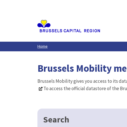
Aller
au
contenu
principal
Home
Brussels Mobility m
Brussels Mobility gives you access to its da
To access the official datastore of the Br
Search