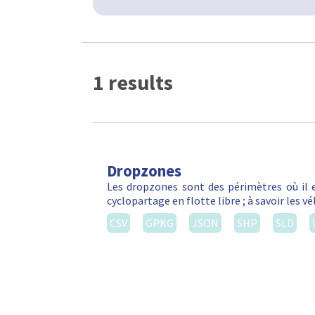
1 results
Dropzones
Les dropzones sont des périmètres où il e
cyclopartage en flotte libre ; à savoir les 
CSV
GPKG
JSON
SHP
SLD