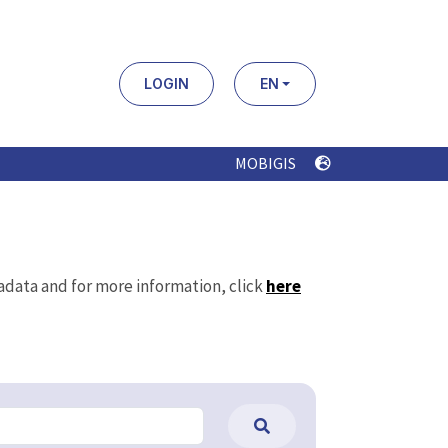
LOGIN
EN
MOBIGIS
tadata and for more information, click
here