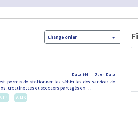
F
Change order
Data BM
Open Data
st permis de stationner les véhicules des services de
vélos, trottinettes et scooters partagés en …
WFS
WMS