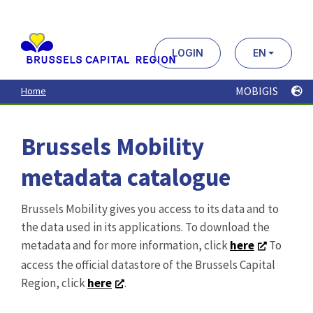
Aller
au
contenu
principal
LOGIN
EN
MOBIGIS
Home
Brussels Mobility
metadata catalogue
Brussels Mobility gives you access to its data and to
the data used in its applications. To download the
metadata and for more information, click
here
To
access the official datastore of the Brussels Capital
Region, click
here
.