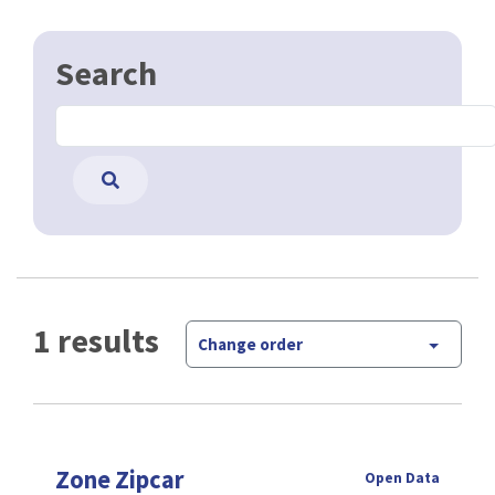
Search
1 results
Change order
Zone Zipcar
Open Data