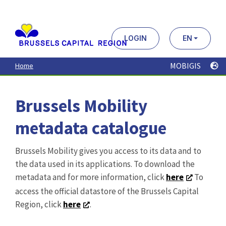
Aller
au
contenu
principal
LOGIN
EN
MOBIGIS
Home
Brussels Mobility
metadata catalogue
Brussels Mobility gives you access to its data and to
the data used in its applications. To download the
metadata and for more information, click
here
To
access the official datastore of the Brussels Capital
Region, click
here
.