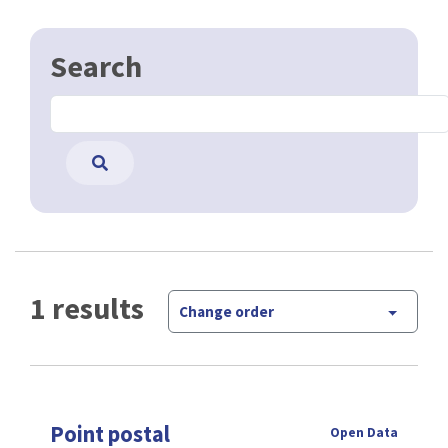
Search
1 results
Change order
Point postal
Open Data