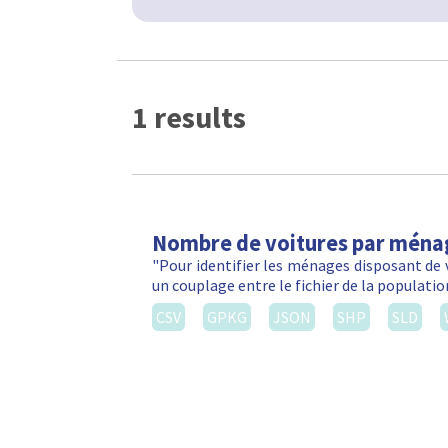
1 results
Nombre de voitures par ména
"Pour identifier les ménages disposant de 
un couplage entre le fichier de la populatio
CSV
GPKG
JSON
SHP
SLD