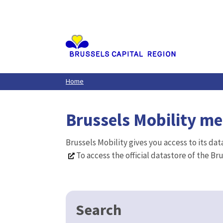
Aller
au
contenu
principal
Home
Brussels Mobility m
Brussels Mobility gives you access to its da
To access the official datastore of the Br
Search