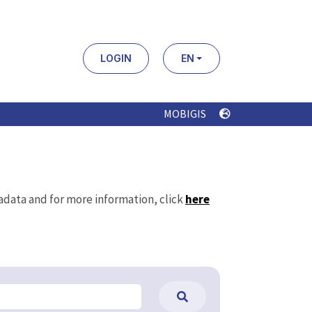
LOGIN
EN
MOBIGIS
tadata and for more information, click
here