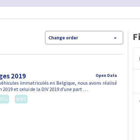
F
Change order
ges 2019
Open Data
véhicules immatriculés en Belgique, nous avons réalisé
n 2019 et celui de la DIV 2019 d’une part …
WFS
WMS