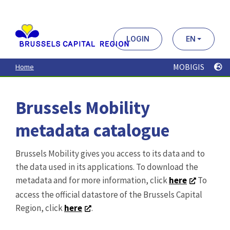
Aller
au
contenu
principal
LOGIN
EN
MOBIGIS
Home
Brussels Mobility
metadata catalogue
Brussels Mobility gives you access to its data and to
the data used in its applications. To download the
metadata and for more information, click
here
To
access the official datastore of the Brussels Capital
Region, click
here
.