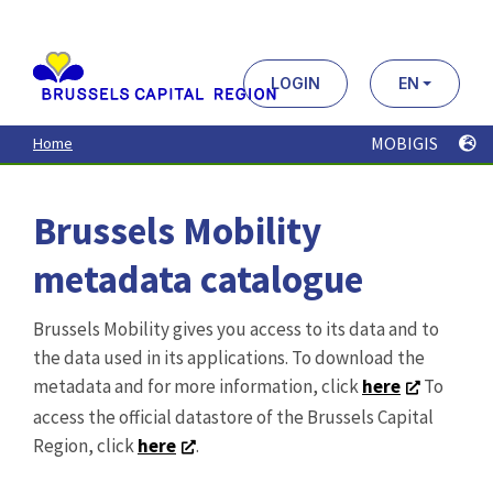
Aller
au
contenu
principal
LOGIN
EN
MOBIGIS
Home
Brussels Mobility
metadata catalogue
Brussels Mobility gives you access to its data and to
the data used in its applications. To download the
metadata and for more information, click
here
To
access the official datastore of the Brussels Capital
Region, click
here
.