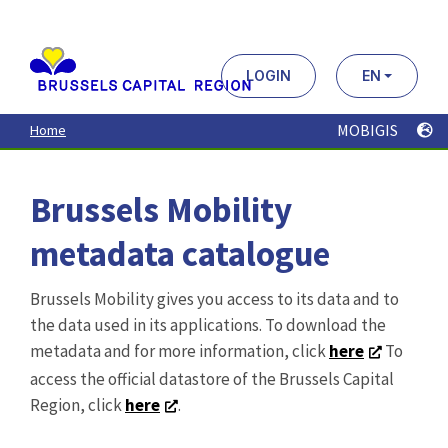
Aller
au
contenu
principal
LOGIN
EN
MOBIGIS
Home
Brussels Mobility
metadata catalogue
Brussels Mobility gives you access to its data and to
the data used in its applications. To download the
metadata and for more information, click
here
To
access the official datastore of the Brussels Capital
Region, click
here
.