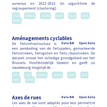
survenus en 2022-2023. Un algorithme de
regroupement (clustering) …
CSV
GPKG
JSON
SHP
SLD
WFS
WMS
Aménagements cyclables
De fietsinfrastructuur is
Data BM
Open Data
een aanduiding van de fietspaden, gemarkeerde
fietsstroken, fietsgoten en fiets-/busstroken. De
dataset omvat het volledige grondgebied van het
Brussels Hoofdstedelijk Gewest en geeft zo
nauwkeurig mogelijk de …
API
CSV
GPKG
JSON
SHP
SLD
WFS
WMS
Axes de rues
Data BM
Open Data
Les axes de rue sont adaptés pour leur permettre