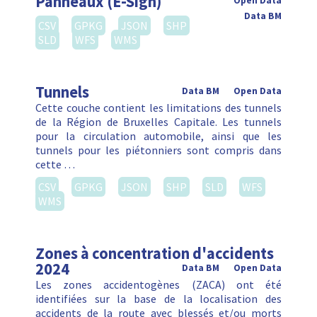
Panneaux (E-Sign)
Open Data
Data BM
CSV
GPKG
JSON
SHP
SLD
WFS
WMS
Tunnels
Data BM
Open Data
Cette couche contient les limitations des tunnels
de la Région de Bruxelles Capitale. Les tunnels
pour la circulation automobile, ainsi que les
tunnels pour les piétonniers sont compris dans
cette …
CSV
GPKG
JSON
SHP
SLD
WFS
WMS
Zones à concentration d'accidents
2024
Data BM
Open Data
Les zones accidentogènes (ZACA) ont été
identifiées sur la base de la localisation des
accidents de la route avec blessés et/ou morts