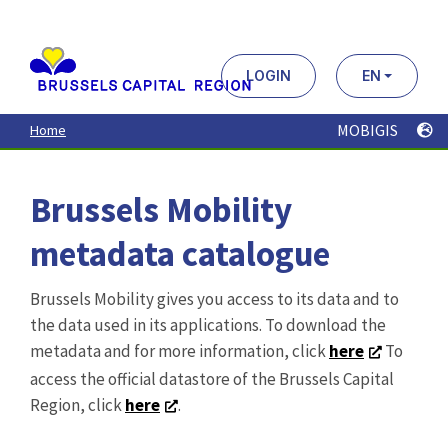
Aller
au
contenu
principal
LOGIN
EN
MOBIGIS
Home
Brussels Mobility
metadata catalogue
Brussels Mobility gives you access to its data and to
the data used in its applications. To download the
metadata and for more information, click
here
To
access the official datastore of the Brussels Capital
Region, click
here
.