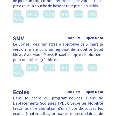
de jouer un rôle comme référentiel de voiries. Il est
prévu que la couche de base sera réprise en Urbis.
CSV
GPKG
JSON
SHP
SLD
WFS
WMS
SMV
Data BM
Open Data
Le Conseil des ministres a approuvé ce 5 mars la
version finale du plan régional de mobilité Good
Move. Avec Good Move, Bruxelles opte résolument
pour une ville agréable et …
CSV
GPKG
JSON
SHP
SLD
WFS
WMS
Ecoles
Data BM
Open Data
Dans le cadre du programme des Plans de
Déplacements Scolaires (PDS), Bruxelles Mobilité
travaille à l’élaboration d’une liste de toutes les
écoles (maternelles, primaires et secondaires) de