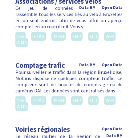
Associations / services vélos
Ce jeu de données
Data BM
Open Data
rassemble tous les services liés au vélo à Bruxelles
en un seul endroit, afin de vous offrir un aperçu
complet en un coup d’œil. Vous y …
CSV
GPKG
JSON
SHP
SLD
WFS
WMS
Comptage trafic
Data BM
Open Data
Pour surveiller le traffic dans la région Bruxelloise,
Mobiris dispose de quelques compteur traffic. Ce
compteur sont de boucles de comptrage ou de
caméras DAI. Les données sont centralisés dans …
CSV
GPKG
JSON
SHP
SLD
WFS
WMS
Voiries régionales
Open Data
Le réseau routier de la Région de
Data BM