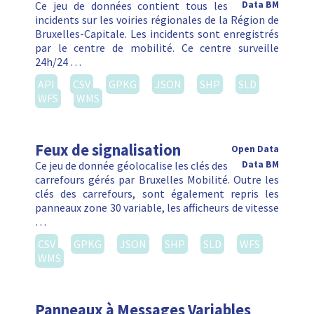
Ce jeu de données contient tous les
Data BM
incidents sur les voiries régionales de la Région de
Bruxelles-Capitale. Les incidents sont enregistrés
par le centre de mobilité. Ce centre surveille
24h/24 …
API
CSV
GPKG
JSON
SHP
SLD
WFS
WMS
Feux de signalisation
Open Data
Ce jeu de donnée géolocalise les clés des
Data BM
carrefours gérés par Bruxelles Mobilité. Outre les
clés des carrefours, sont également repris les
panneaux zone 30 variable, les afficheurs de vitesse
…
CSV
GPKG
JSON
SHP
SLD
WFS
WMS
Panneaux à Messages Variables