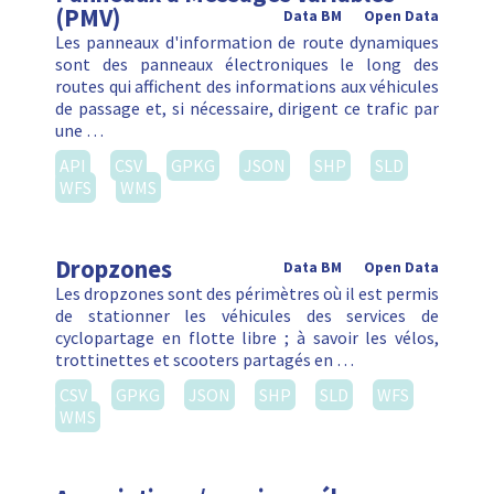
(PMV)
Data BM
Open Data
Les panneaux d'information de route dynamiques
sont des panneaux électroniques le long des
routes qui affichent des informations aux véhicules
de passage et, si nécessaire, dirigent ce trafic par
une …
API
CSV
GPKG
JSON
SHP
SLD
WFS
WMS
Dropzones
Data BM
Open Data
Les dropzones sont des périmètres où il est permis
de stationner les véhicules des services de
cyclopartage en flotte libre ; à savoir les vélos,
trottinettes et scooters partagés en …
CSV
GPKG
JSON
SHP
SLD
WFS
WMS