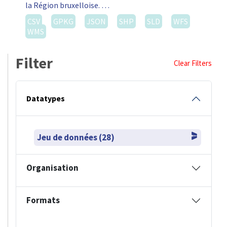
la Région bruxelloise. …
CSV
GPKG
JSON
SHP
SLD
WFS
WMS
Filter
Clear Filters
Datatypes
Jeu de données (28)
Organisation
Formats