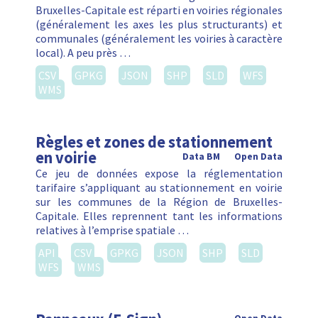
Bruxelles-Capitale est réparti en voiries régionales
(généralement les axes les plus structurants) et
communales (généralement les voiries à caractère
local). A peu près …
CSV
GPKG
JSON
SHP
SLD
WFS
WMS
Règles et zones de stationnement
en voirie
Data BM
Open Data
Ce jeu de données expose la réglementation
tarifaire s’appliquant au stationnement en voirie
sur les communes de la Région de Bruxelles-
Capitale. Elles reprennent tant les informations
relatives à l’emprise spatiale …
API
CSV
GPKG
JSON
SHP
SLD
WFS
WMS