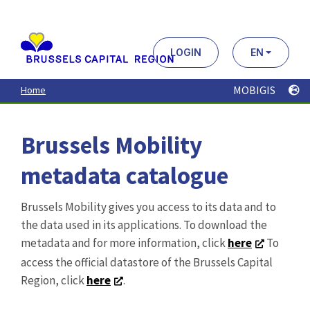
Aller
au
contenu
principal
LOGIN
EN
MOBIGIS
Home
Brussels Mobility
metadata catalogue
Brussels Mobility gives you access to its data and to
the data used in its applications. To download the
metadata and for more information, click
here
To
access the official datastore of the Brussels Capital
Region, click
here
.