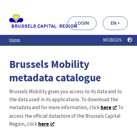
Aller
au
contenu
principal
LOGIN
EN
MOBIGIS
Home
Brussels Mobility
metadata catalogue
Brussels Mobility gives you access to its data and to
the data used in its applications. To download the
metadata and for more information, click
here
To
access the official datastore of the Brussels Capital
Region, click
here
.