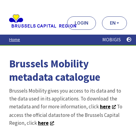
Aller
au
contenu
principal
LOGIN
EN
MOBIGIS
Home
Brussels Mobility
metadata catalogue
Brussels Mobility gives you access to its data and to
the data used in its applications. To download the
metadata and for more information, click
here
To
access the official datastore of the Brussels Capital
Region, click
here
.