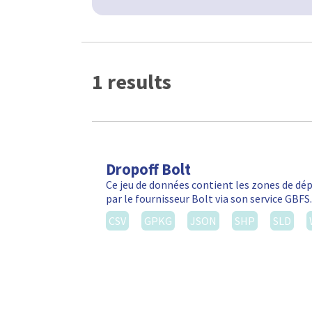
1 results
Dropoff Bolt
Ce jeu de données contient les zones de d
par le fournisseur Bolt via son service GBF
CSV
GPKG
JSON
SHP
SLD