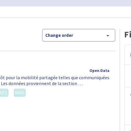
F
Change order
Open Data
épôt pour la mobilité partagée telles que communiquées
S. Les données proviennent de la section …
WFS
WMS