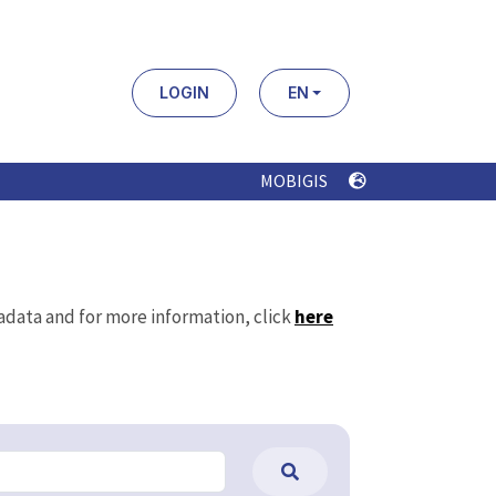
LOGIN
EN
MOBIGIS
tadata and for more information, click
here