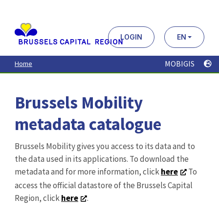
Aller
au
contenu
principal
LOGIN
EN
MOBIGIS
Home
Brussels Mobility
metadata catalogue
Brussels Mobility gives you access to its data and to
the data used in its applications. To download the
metadata and for more information, click
here
To
access the official datastore of the Brussels Capital
Region, click
here
.