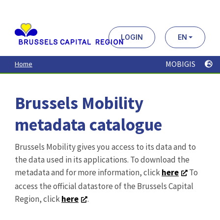
Aller
au
contenu
principal
LOGIN
EN
MOBIGIS
Home
Brussels Mobility
metadata catalogue
Brussels Mobility gives you access to its data and to
the data used in its applications. To download the
metadata and for more information, click
here
To
access the official datastore of the Brussels Capital
Region, click
here
.