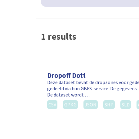
1 results
Dropoff Dott
Deze dataset bevat de dropzones voor gede
gedeeld via hun GBFS-service. De gegevens 
De dataset wordt …
CSV
GPKG
JSON
SHP
SLD