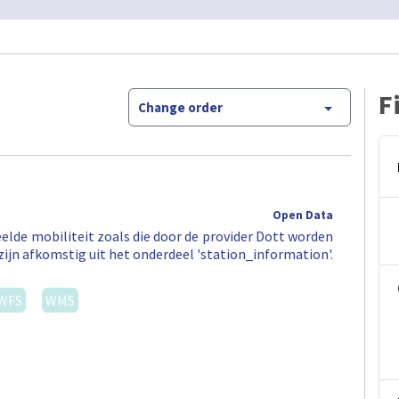
F
Change order
Open Data
elde mobiliteit zoals die door de provider Dott worden
zijn afkomstig uit het onderdeel 'station_information'.
WFS
WMS