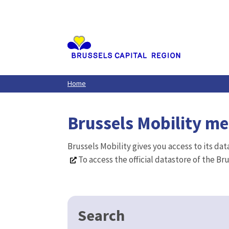
Aller
au
contenu
principal
Home
Brussels Mobility m
Brussels Mobility gives you access to its da
To access the official datastore of the Br
Search