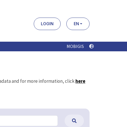
LOGIN
EN
MOBIGIS
tadata and for more information, click
here