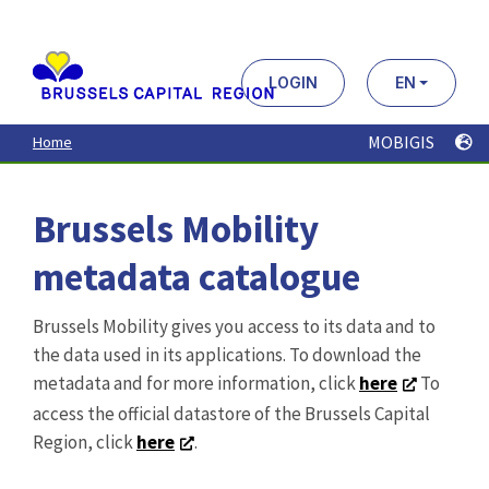
Aller
au
contenu
principal
LOGIN
EN
MOBIGIS
Home
Brussels Mobility
metadata catalogue
Brussels Mobility gives you access to its data and to
the data used in its applications. To download the
metadata and for more information, click
here
To
access the official datastore of the Brussels Capital
Region, click
here
.