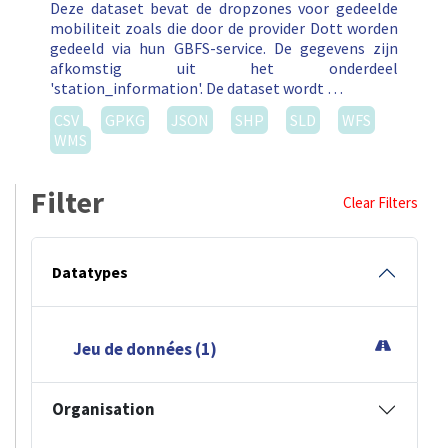
Deze dataset bevat de dropzones voor gedeelde
mobiliteit zoals die door de provider Dott worden
gedeeld via hun GBFS-service. De gegevens zijn
afkomstig uit het onderdeel
'station_information'. De dataset wordt …
CSV
GPKG
JSON
SHP
SLD
WFS
WMS
Filter
Clear Filters
Datatypes
Jeu de données (1)
Organisation