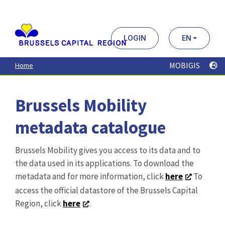
Aller
au
contenu
principal
LOGIN
EN
MOBIGIS
Home
Brussels Mobility
metadata catalogue
Brussels Mobility gives you access to its data and to
the data used in its applications. To download the
metadata and for more information, click
here
To
access the official datastore of the Brussels Capital
Region, click
here
.