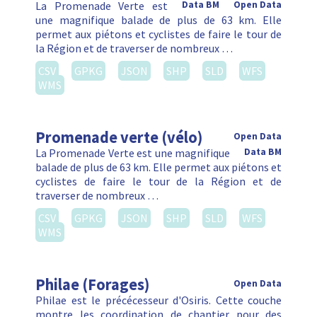
La Promenade Verte est
Data BM
Open Data
une magnifique balade de plus de 63 km. Elle
permet aux piétons et cyclistes de faire le tour de
la Région et de traverser de nombreux …
CSV
GPKG
JSON
SHP
SLD
WFS
WMS
Promenade verte (vélo)
Open Data
La Promenade Verte est une magnifique
Data BM
balade de plus de 63 km. Elle permet aux piétons et
cyclistes de faire le tour de la Région et de
traverser de nombreux …
CSV
GPKG
JSON
SHP
SLD
WFS
WMS
Philae (Forages)
Open Data
Philae est le précécesseur d'Osiris. Cette couche
montre les coordination de chantier pour des