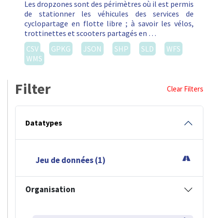
Les dropzones sont des périmètres où il est permis
de stationner les véhicules des services de
cyclopartage en flotte libre ; à savoir les vélos,
trottinettes et scooters partagés en …
CSV
GPKG
JSON
SHP
SLD
WFS
WMS
Filter
Clear Filters
Datatypes
Jeu de données (1)
Organisation