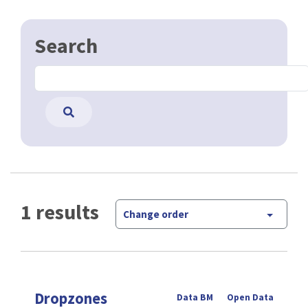
Search
1 results
Change order
Dropzones
Data BM
Open Data