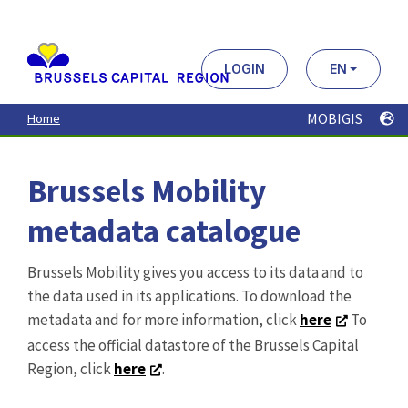
Aller
au
contenu
principal
LOGIN
EN
MOBIGIS
Home
Brussels Mobility
metadata catalogue
Brussels Mobility gives you access to its data and to
the data used in its applications. To download the
metadata and for more information, click
here
To
access the official datastore of the Brussels Capital
Region, click
here
.