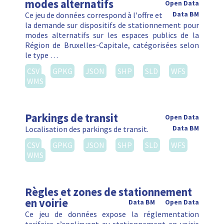
modes alternatifs
Open Data
Ce jeu de données correspond à l'offre et
Data BM
la demande sur dispositifs de stationnement pour
modes alternatifs sur les espaces publics de la
Région de Bruxelles-Capitale, catégorisées selon
le type …
CSV
GPKG
JSON
SHP
SLD
WFS
WMS
Parkings de transit
Open Data
Localisation des parkings de transit.
Data BM
CSV
GPKG
JSON
SHP
SLD
WFS
WMS
Règles et zones de stationnement
en voirie
Data BM
Open Data
Ce jeu de données expose la réglementation