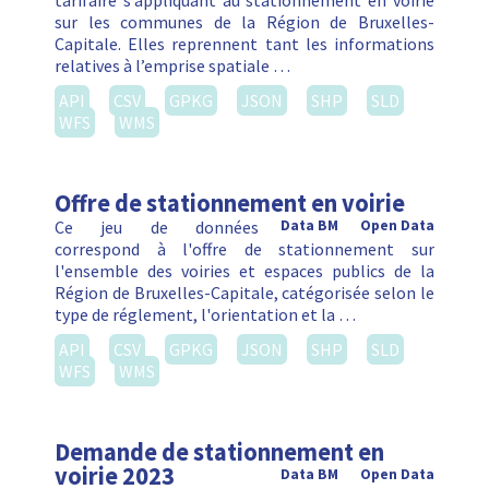
tarifaire s’appliquant au stationnement en voirie
sur les communes de la Région de Bruxelles-
Capitale. Elles reprennent tant les informations
relatives à l’emprise spatiale …
API
CSV
GPKG
JSON
SHP
SLD
WFS
WMS
Offre de stationnement en voirie
Ce jeu de données
Data BM
Open Data
correspond à l'offre de stationnement sur
l'ensemble des voiries et espaces publics de la
Région de Bruxelles-Capitale, catégorisée selon le
type de réglement, l'orientation et la …
API
CSV
GPKG
JSON
SHP
SLD
WFS
WMS
Demande de stationnement en
voirie 2023
Data BM
Open Data