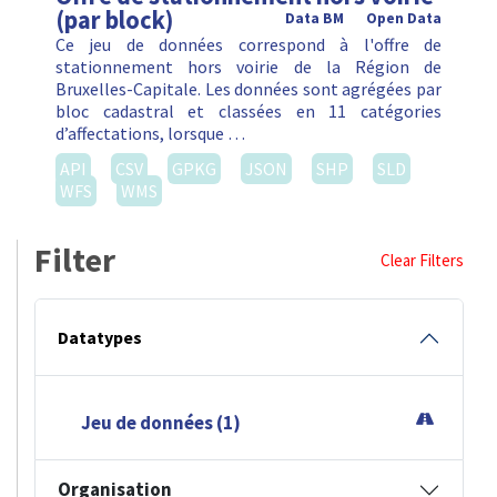
(par block)
Data BM
Open Data
Ce jeu de données correspond à l'offre de
stationnement hors voirie de la Région de
Bruxelles-Capitale. Les données sont agrégées par
bloc cadastral et classées en 11 catégories
d’affectations, lorsque …
API
CSV
GPKG
JSON
SHP
SLD
WFS
WMS
Filter
Clear Filters
Datatypes
Jeu de données (1)
Organisation