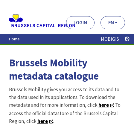
Aller
au
contenu
principal
LOGIN
EN
MOBIGIS
Home
Brussels Mobility
metadata catalogue
Brussels Mobility gives you access to its data and to
the data used in its applications. To download the
metadata and for more information, click
here
To
access the official datastore of the Brussels Capital
Region, click
here
.