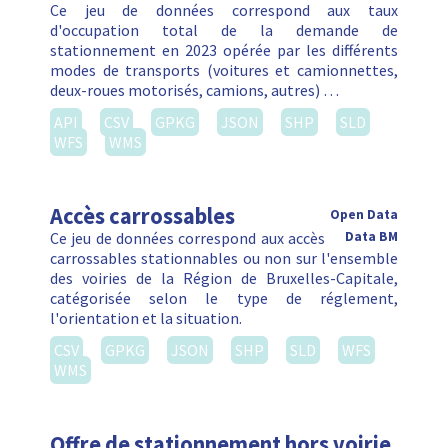
Ce jeu de données correspond aux taux
d'occupation total de la demande de
stationnement en 2023 opérée par les différents
modes de transports (voitures et camionnettes,
deux-roues motorisés, camions, autres) …
API
CSV
GPKG
JSON
SHP
SLD
WFS
WMS
Accès carrossables
Open Data
Ce jeu de données correspond aux accès
Data BM
carrossables stationnables ou non sur l'ensemble
des voiries de la Région de Bruxelles-Capitale,
catégorisée selon le type de réglement,
l'orientation et la situation.
CSV
GPKG
JSON
SHP
SLD
WFS
WMS
Offre de stationnement hors voirie