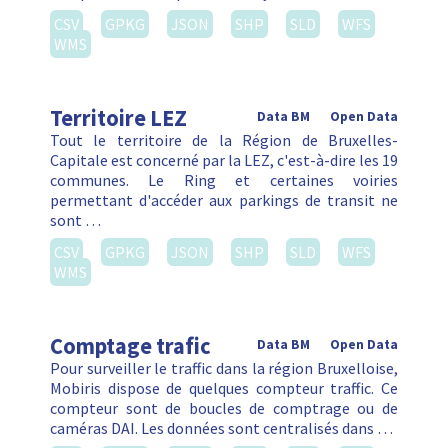
CSV
GPKG
JSON
SHP
SLD
WFS
WMS
Territoire LEZ
Data BM
Open Data
Tout le territoire de la Région de Bruxelles-
Capitale est concerné par la LEZ, c'est-à-dire les 19
communes. Le Ring et certaines voiries
permettant d'accéder aux parkings de transit ne
sont …
CSV
GPKG
JSON
SHP
SLD
WFS
WMS
Comptage trafic
Data BM
Open Data
Pour surveiller le traffic dans la région Bruxelloise,
Mobiris dispose de quelques compteur traffic. Ce
compteur sont de boucles de comptrage ou de
caméras DAI. Les données sont centralisés dans …