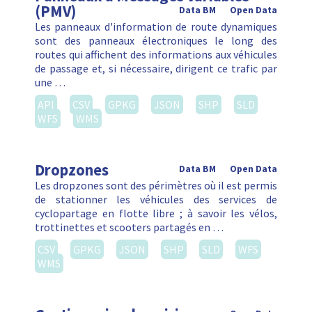
(PMV)
Data BM
Open Data
Les panneaux d'information de route dynamiques
sont des panneaux électroniques le long des
routes qui affichent des informations aux véhicules
de passage et, si nécessaire, dirigent ce trafic par
une …
API
CSV
GPKG
JSON
SHP
SLD
WFS
WMS
Dropzones
Data BM
Open Data
Les dropzones sont des périmètres où il est permis
de stationner les véhicules des services de
cyclopartage en flotte libre ; à savoir les vélos,
trottinettes et scooters partagés en …
CSV
GPKG
JSON
SHP
SLD
WFS
WMS