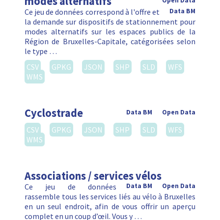
modes alternatifs
Open Data
Ce jeu de données correspond à l'offre et
Data BM
la demande sur dispositifs de stationnement pour
modes alternatifs sur les espaces publics de la
Région de Bruxelles-Capitale, catégorisées selon
le type …
CSV
GPKG
JSON
SHP
SLD
WFS
WMS
Cyclostrade
Data BM
Open Data
CSV
GPKG
JSON
SHP
SLD
WFS
WMS
Associations / services vélos
Ce jeu de données
Data BM
Open Data
rassemble tous les services liés au vélo à Bruxelles
en un seul endroit, afin de vous offrir un aperçu
complet en un coup d’œil. Vous y …