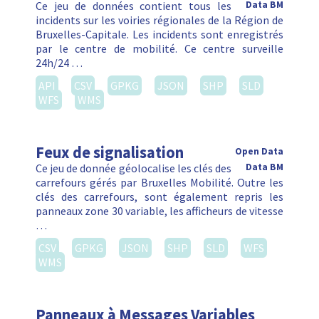
Ce jeu de données contient tous les
Data BM
incidents sur les voiries régionales de la Région de
Bruxelles-Capitale. Les incidents sont enregistrés
par le centre de mobilité. Ce centre surveille
24h/24 …
API
CSV
GPKG
JSON
SHP
SLD
WFS
WMS
Feux de signalisation
Open Data
Ce jeu de donnée géolocalise les clés des
Data BM
carrefours gérés par Bruxelles Mobilité. Outre les
clés des carrefours, sont également repris les
panneaux zone 30 variable, les afficheurs de vitesse
…
CSV
GPKG
JSON
SHP
SLD
WFS
WMS
Panneaux à Messages Variables