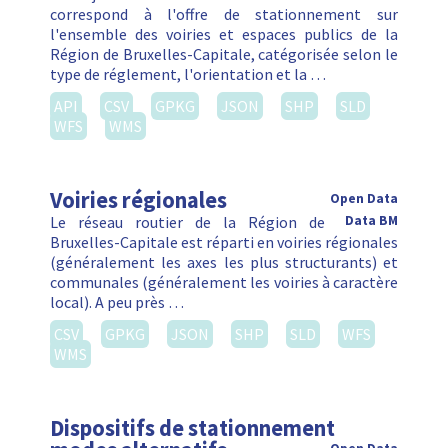
correspond à l'offre de stationnement sur
l'ensemble des voiries et espaces publics de la
Région de Bruxelles-Capitale, catégorisée selon le
type de réglement, l'orientation et la …
API
CSV
GPKG
JSON
SHP
SLD
WFS
WMS
Voiries régionales
Open Data
Le réseau routier de la Région de
Data BM
Bruxelles-Capitale est réparti en voiries régionales
(généralement les axes les plus structurants) et
communales (généralement les voiries à caractère
local). A peu près …
CSV
GPKG
JSON
SHP
SLD
WFS
WMS
Dispositifs de stationnement