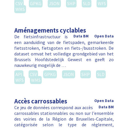
CSV
GPKG
JSON
SHP
SLD
WFS
WMS
Aménagements cyclables
De fietsinfrastructuur is
Data BM
Open Data
een aanduiding van de fietspaden, gemarkeerde
fietsstroken, fietsgoten en fiets-/busstroken. De
dataset omvat het volledige grondgebied van het
Brussels Hoofdstedelijk Gewest en geeft zo
nauwkeurig mogelijk de …
API
CSV
GPKG
JSON
SHP
SLD
WFS
WMS
Accès carrossables
Open Data
Ce jeu de données correspond aux accès
Data BM
carrossables stationnables ou non sur l'ensemble
des voiries de la Région de Bruxelles-Capitale,
catégorisée selon le type de réglement,