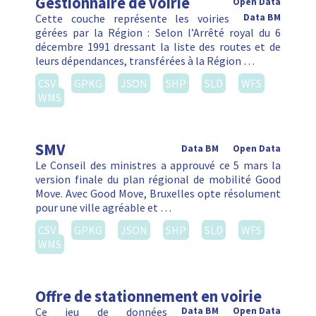
Gestionnaire de voirie
Open Data
Cette couche représente les voiries
Data BM
gérées par la Région : Selon l’Arrêté royal du 6
décembre 1991 dressant la liste des routes et de
leurs dépendances, transférées à la Région …
CSV
GPKG
JSON
SHP
SLD
WFS
WMS
SMV
Data BM
Open Data
Le Conseil des ministres a approuvé ce 5 mars la
version finale du plan régional de mobilité Good
Move. Avec Good Move, Bruxelles opte résolument
pour une ville agréable et …
CSV
GPKG
JSON
SHP
SLD
WFS
WMS
Offre de stationnement en voirie
Ce jeu de données
Data BM
Open Data