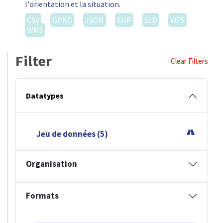
l'orientation et la situation.
CSV
GPKG
JSON
SHP
SLD
WFS
WMS
Filter
Clear Filters
Datatypes
Jeu de données (5)
Organisation
Formats