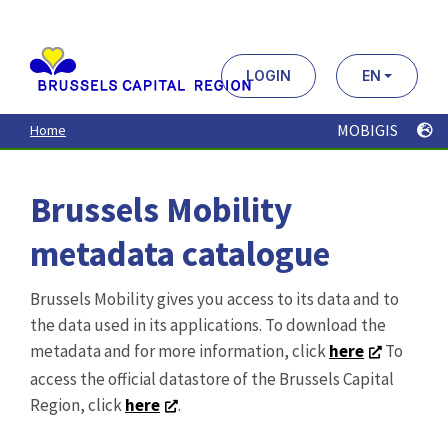
Aller
au
contenu
principal
LOGIN
EN
MOBIGIS
Home
Brussels Mobility
metadata catalogue
Brussels Mobility gives you access to its data and to
the data used in its applications. To download the
metadata and for more information, click
here
To
access the official datastore of the Brussels Capital
Region, click
here
.