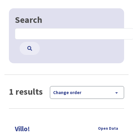
Search
1 results
Change order
Villo!
Open Data