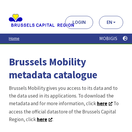
Aller
au
contenu
principal
LOGIN
EN
MOBIGIS
Home
Brussels Mobility
metadata catalogue
Brussels Mobility gives you access to its data and to
the data used in its applications. To download the
metadata and for more information, click
here
To
access the official datastore of the Brussels Capital
Region, click
here
.