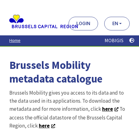
Aller
au
contenu
principal
LOGIN
EN
MOBIGIS
Home
Brussels Mobility
metadata catalogue
Brussels Mobility gives you access to its data and to
the data used in its applications. To download the
metadata and for more information, click
here
To
access the official datastore of the Brussels Capital
Region, click
here
.