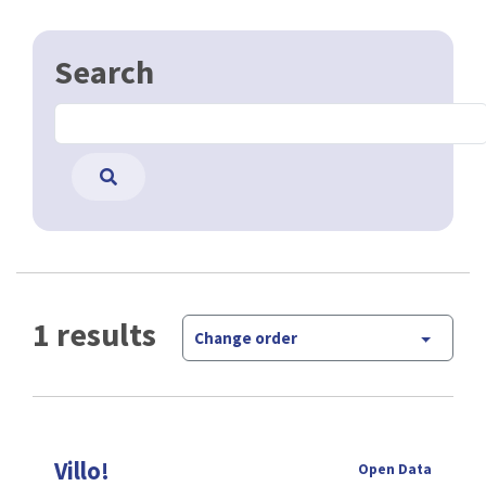
Search
1 results
Change order
Villo!
Open Data