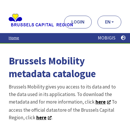
Aller
au
contenu
principal
LOGIN
EN
MOBIGIS
Home
Brussels Mobility
metadata catalogue
Brussels Mobility gives you access to its data and to
the data used in its applications. To download the
metadata and for more information, click
here
To
access the official datastore of the Brussels Capital
Region, click
here
.