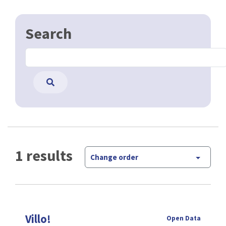
Search
1 results
Change order
Villo!
Open Data