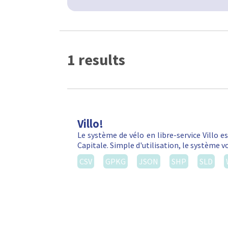
1 results
Villo!
Le système de vélo en libre-service Villo e
Capitale. Simple d'utilisation, le système 
CSV
GPKG
JSON
SHP
SLD