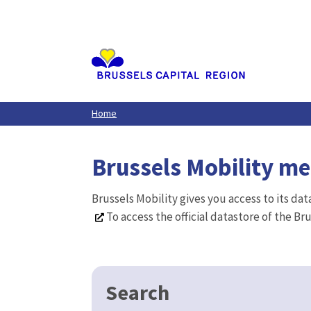
Aller
au
contenu
principal
Home
Brussels Mobility m
Brussels Mobility gives you access to its da
To access the official datastore of the Br
Search