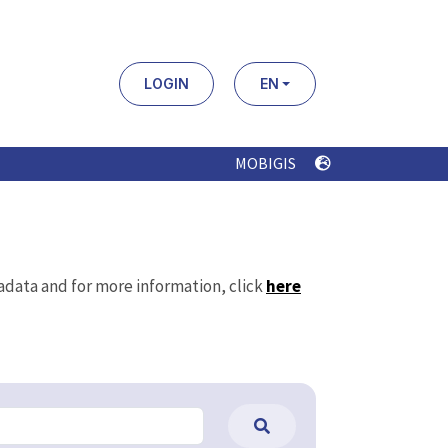
LOGIN
EN
MOBIGIS
tadata and for more information, click
here