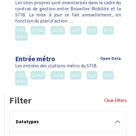
Les sites propres sont inventarisés dans le cadre du
contrat de gestion entre Bruxelles Mobilité et la
STIB. La mise à jour se fait annuellement, en
fonction du plan d'action …
CSV
GPKG
JSON
SHP
SLD
WFS
WMS
Entrée métro
Open Data
Les entrées des stations métro du STIB.
CSV
GPKG
JSON
SHP
SLD
WFS
WMS
Filter
Clear Filters
Datatypes