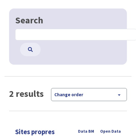
Search
2 results
Change order
Sites propres
Data BM
Open Data