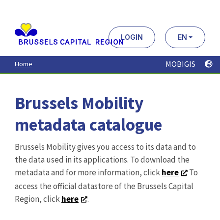
Aller
au
contenu
principal
LOGIN
EN
MOBIGIS
Home
Brussels Mobility
metadata catalogue
Brussels Mobility gives you access to its data and to
the data used in its applications. To download the
metadata and for more information, click
here
To
access the official datastore of the Brussels Capital
Region, click
here
.