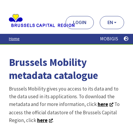
Aller
au
contenu
principal
LOGIN
EN
MOBIGIS
Home
Brussels Mobility
metadata catalogue
Brussels Mobility gives you access to its data and to
the data used in its applications. To download the
metadata and for more information, click
here
To
access the official datastore of the Brussels Capital
Region, click
here
.