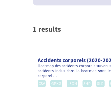
1 results
Accidents corporels (2020-20
Heatmap des accidents corporels survenus 
accidents inclus dans la heatmap sont les
corporel …
CSV
GPKG
JSON
SHP
SLD