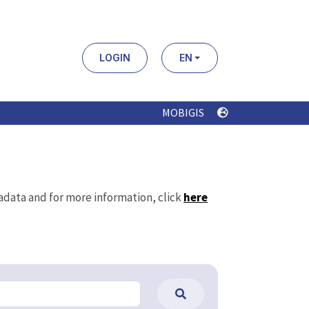
LOGIN
EN
MOBIGIS
tadata and for more information, click
here