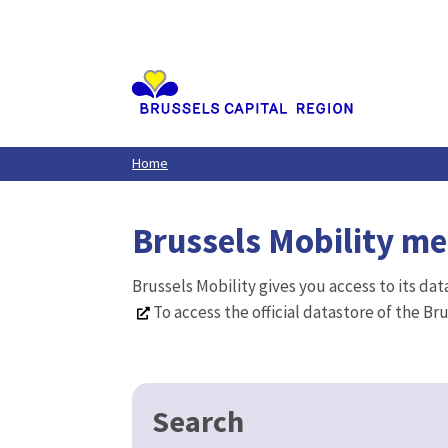
Aller
au
contenu
principal
Home
Brussels Mobility m
Brussels Mobility gives you access to its da
To access the official datastore of the Br
Search